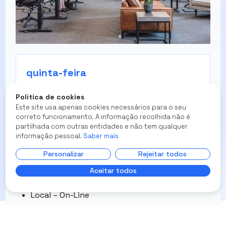
quinta-feira
21 Set 2023
Política de cookies
Este site usa apenas cookies necessários para o seu
14:00-18:00
correto funcionamento. A informação recolhida não é
partilhada com outras entidades e não tem qualquer
informação pessoal.
Saber mais
Personalizar
Rejeitar todos
Competências de Gestão
Aceitar todos
Das 14h00 Às 18h00
Local – On-Line