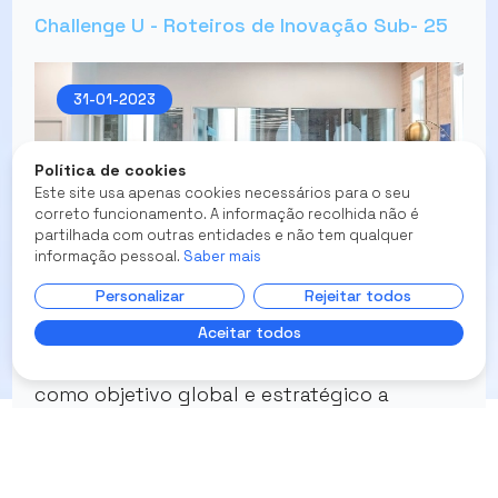
Challenge U - Roteiros de Inovação Sub- 25
31-01-2023
Política de cookies
Este site usa apenas cookies necessários para o seu
correto funcionamento. A informação recolhida não é
partilhada com outras entidades e não tem qualquer
informação pessoal.
Saber mais
Personalizar
Rejeitar todos
CANDIDATA-TE
Aceitar todos
O Projeto Portugal Empreende 4.0 tem
como objetivo global e estratégico a
promoção do espírito empresarial no
empreendedorismo tecnológico,
qualificado e criativo, através da