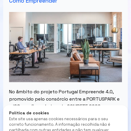
Como Empreender
No âmbito do projeto Portugal Empreende 4.0,
promovido pelo consórcio entre a PORTUSPARK e
o ISQ e cofinanciado pelo COMPETE 2020, o
Política de cookies
projeto Portugal Empreende 4.0 visa apoiar o
Este site usa apenas cookies necessários para o seu
empreendedorismo qualificado e criativo através
correto funcionamento. A informação recolhida não é
da cooperação de parcerias e de redes de apoio e
partilhada com outras entidades e não tem qualquer