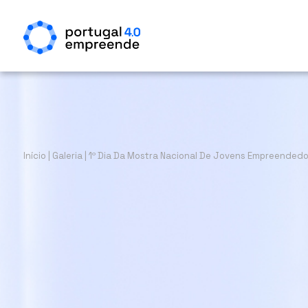
Início
|
Galeria
|
1º Dia Da Mostra Nacional De Jovens Empreendedo