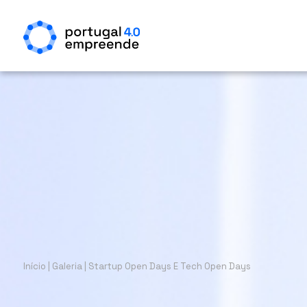
Início
|
Galeria
|
Startup Open Days E Tech Open Days