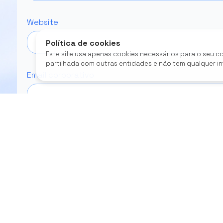
Website
Política de cookies
Este site usa apenas cookies necessários para o seu c
partilhada com outras entidades e não tem qualquer i
Email corporativo
Actividades do Portugal Empreende 4.0 em que part
(Obrigatório)
Young Tech Tours / Roteiros Tecnológicos Su
Startup Quest / A Nossa Empresa
Tech Open Days
Startup Open Days
Imersão em Ambiente Empresarial
Inov U