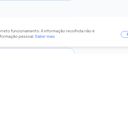
orreto funcionamento. A informação recolhida não é
nformação pessoal.
Saber mais
icipou (pode seleccionar várias)
b-19