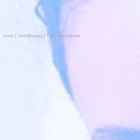
Início
|
TechWizzard
|
The Lean Canvas