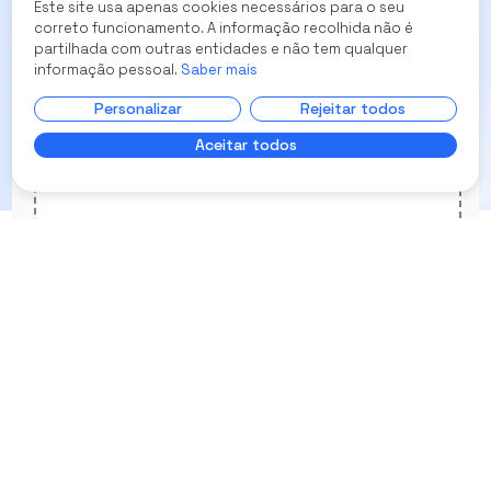
Este site usa apenas cookies necessários para o seu
correto funcionamento. A informação recolhida não é
partilhada com outras entidades e não tem qualquer
informação pessoal.
Saber mais
0
/250
Personalizar
Rejeitar todos
Existing Alternatives
List how these problems are solved today.
Aceitar todos
0
/250