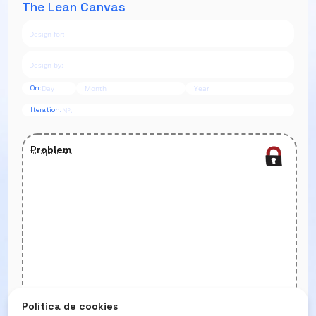
The Lean Canvas
On:
Iteration:
Problem
Top 3 problems
Política de cookies