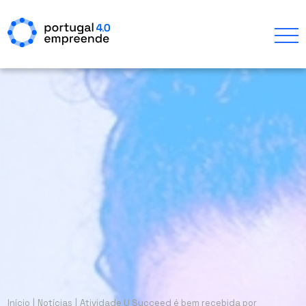
Início
|
Notícias
|
Atividade U Succeed é bem recebida por