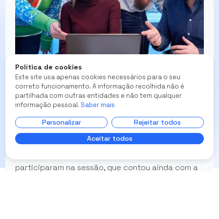
Política de cookies
Este site usa apenas cookies necessários para o seu
A atividade “U Succeed” do Portugal Empreende
correto funcionamento. A informação recolhida não é
4.0, enquadrada nos roteiros de inovação sub-25,
partilhada com outras entidades e não tem qualquer
informação pessoal.
Saber mais
foi dinamizada recentemente na Escola Superior
de Tecnologia e Gestão do Instituto Politécnico
Personalizar
Rejeitar todos
do Porto, em Felgueiras.
Aceitar todos
Ao todo, 39 estudantes do ensino superior
participaram na sessão, que contou ainda com a
presença da psicóloga e consultora da ALENTO,
Mafalda Vasconcelos, assim como do
empreendedor Pedro Silva - CEO na Digital Fusion.